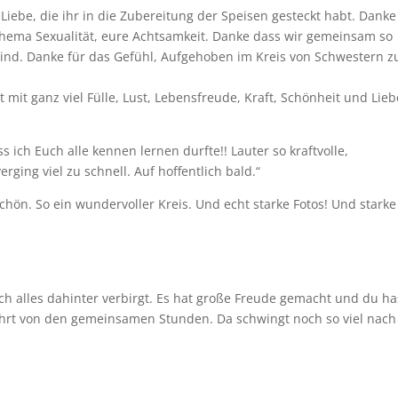
Liebe, die ihr in die Zubereitung der Speisen gesteckt habt. Danke
Thema Sexualität, eure Achtsamkeit. Danke dass wir gemeinsam so
sind. Danke für das Gefühl, Aufgehoben im Kreis von Schwestern z
t ganz viel Fülle, Lust, Lebensfreude, Kraft, Schönheit und Lieb
 ich Euch alle kennen lernen durfte!! Lauter so kraftvolle,
ging viel zu schnell. Auf hoffentlich bald.“
hön. So ein wundervoller Kreis. Und echt starke Fotos! Und starke
ich alles dahinter verbirgt. Es hat große Freude gemacht und du ha
berührt von den gemeinsamen Stunden. Da schwingt noch so viel nach