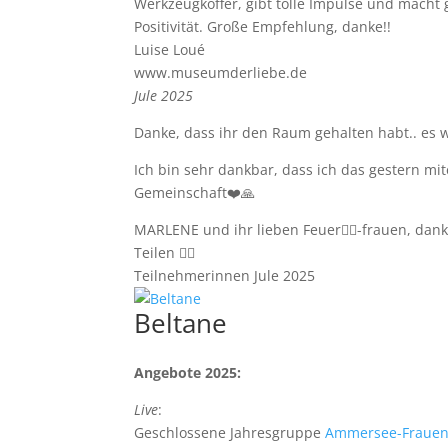
Werkzeugkoffer, gibt tolle Impulse und macht 
Positivität. Große Empfehlung, danke!!
Luise Loué
www.museumderliebe.de
Jule 2025
Danke, dass ihr den Raum gehalten habt.. es 
Ich bin sehr dankbar, dass ich das gestern m
Gemeinschaft❤️🙏
MARLENE und ihr lieben Feuer❤️‍🔥-frauen, dank
Teilen 🐦‍🔥
Teilnehmerinnen Jule 2025
Beltane
Angebote 2025:
Live
:
Geschlossene Jahresgruppe
Ammersee-Frauen