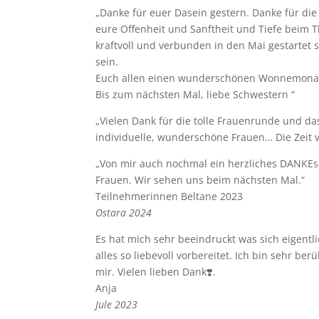
„Danke für euer Dasein gestern. Danke für die 
eure Offenheit und Sanftheit und Tiefe beim 
kraftvoll und verbunden in den Mai gestartet 
sein.
Euch allen einen wunderschönen Wonnemonat mi
Bis zum nächsten Mal, liebe Schwestern “
„Vielen Dank für die tolle Frauenrunde und dass
individuelle, wunderschöne Frauen… Die Zeit ver
„Von mir auch nochmal ein herzliches DANKEsc
Frauen. Wir sehen uns beim nächsten Mal.“
Teilnehmerinnen Beltane 2023
Ostara 2024
Es hat mich sehr beeindruckt was sich eigentl
alles so liebevoll vorbereitet. Ich bin sehr 
mir. Vielen lieben Dank❣️.
Anja
Jule 2023