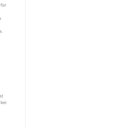
 für
u
e.
st
 bei