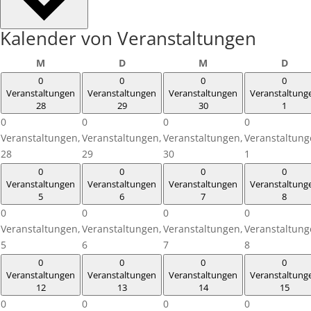
Kalender von Veranstaltungen
Montag
Dienstag
Mittwoch
Donn
M
D
M
D
0
0
0
0
Veranstaltungen
Veranstaltungen
Veranstaltungen
Veranstaltung
28
29
30
1
0
0
0
0
Veranstaltungen,
Veranstaltungen,
Veranstaltungen,
Veranstaltung
28
29
30
1
0
0
0
0
Veranstaltungen
Veranstaltungen
Veranstaltungen
Veranstaltung
5
6
7
8
0
0
0
0
Veranstaltungen,
Veranstaltungen,
Veranstaltungen,
Veranstaltung
5
6
7
8
0
0
0
0
Veranstaltungen
Veranstaltungen
Veranstaltungen
Veranstaltung
12
13
14
15
0
0
0
0