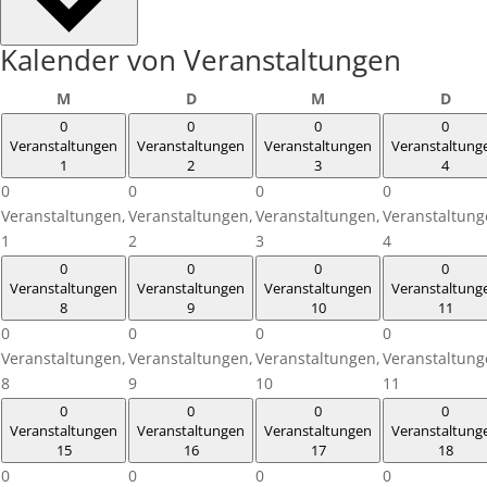
Kalender von Veranstaltungen
Montag
Dienstag
Mittwoch
Donn
M
D
M
D
0
0
0
0
Veranstaltungen
Veranstaltungen
Veranstaltungen
Veranstaltung
1
2
3
4
0
0
0
0
Veranstaltungen,
Veranstaltungen,
Veranstaltungen,
Veranstaltung
1
2
3
4
0
0
0
0
Veranstaltungen
Veranstaltungen
Veranstaltungen
Veranstaltung
8
9
10
11
0
0
0
0
Veranstaltungen,
Veranstaltungen,
Veranstaltungen,
Veranstaltung
8
9
10
11
0
0
0
0
Veranstaltungen
Veranstaltungen
Veranstaltungen
Veranstaltung
15
16
17
18
0
0
0
0