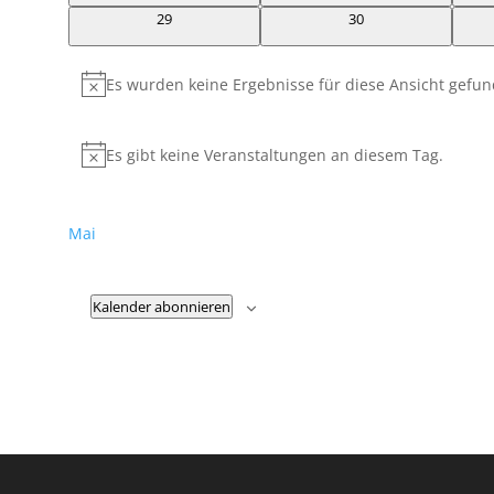
0
0
29
30
Veranstaltungen
Veranstaltungen
Es wurden keine Ergebnisse für diese Ansicht gefun
Hinweis
Es gibt keine Veranstaltungen an diesem Tag.
Hinweis
Mai
Kalender abonnieren