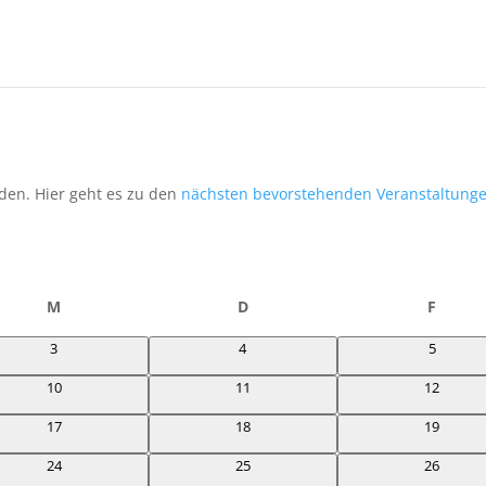
den. Hier geht es zu den
nächsten bevorstehenden Veranstaltung
M
Mittwoch
D
Donnerstag
F
Freita
0
0
0
3
4
5
Veranstaltungen
Veranstaltungen
Veransta
0
0
0
10
11
12
Veranstaltungen
Veranstaltungen
Veransta
0
0
0
17
18
19
Veranstaltungen
Veranstaltungen
Veransta
0
0
0
24
25
26
Veranstaltungen
Veranstaltungen
Veransta