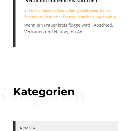
Neumond Frauenkreis München
auf uns einlassen
,
Cocreation
,
geschlossen
,
Kakao-
Zeremonie
,
keltischer Festtag
,
München
,
regelmäßig
Wenn ein Frauenkreis flügge wird...Abschied,
Vertrauen und Neubeginn Am...
Kategorien
Kategorien
SPORTS