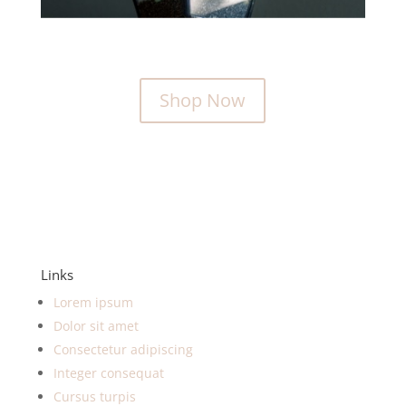
Shop Now
Links
Lorem ipsum
Dolor sit amet
Consectetur adipiscing
Integer consequat
Cursus turpis