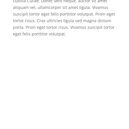
cubilia Curae; Donec velit neque, auctor sit amet
aliquam vel, ullamcorper sit amet ligula. Vivamus
suscipit tortor eget felis porttitor volutpat. Proin eget
tortor risus. Cras ultricies ligula sed magna dictum
porta. Proin eget tortor risus. Vivamus suscipit tortor
eget felis porttitor volutpat.
Read Full Story
More From Fashion