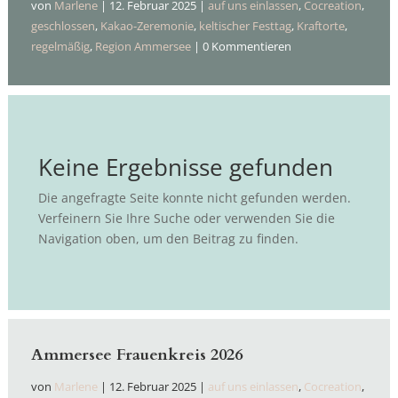
von
Marlene
|
12. Februar 2025
|
auf uns einlassen
,
Cocreation
,
geschlossen
,
Kakao-Zeremonie
,
keltischer Festtag
,
Kraftorte
,
regelmäßig
,
Region Ammersee
| 0 Kommentieren
Keine Ergebnisse gefunden
Die angefragte Seite konnte nicht gefunden werden.
Verfeinern Sie Ihre Suche oder verwenden Sie die
Navigation oben, um den Beitrag zu finden.
Ammersee Frauenkreis 2026
von
Marlene
|
12. Februar 2025
|
auf uns einlassen
,
Cocreation
,